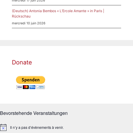
mercredi 17 juin 2026
(Deutsch) Antonia Bembos « L’Ercole Amante » in Paris |
Rückschau
mercredi 10 juin 2026
Donate
Bevorstehende Veranstaltungen
Il n’y a pas d’évènements à venir.
N