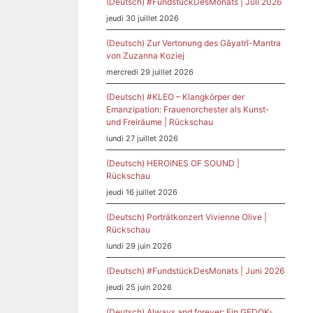
(Deutsch) #FundstückDesMonats | Juli 2026
jeudi 30 juillet 2026
(Deutsch) Zur Vertonung des Gāyatrī-Mantra
von Zuzanna Koziej
mercredi 29 juillet 2026
(Deutsch) #KLEO – Klangkörper der
Emanzipation: Frauenorchester als Kunst-
und Freiräume | Rückschau
lundi 27 juillet 2026
(Deutsch) HEROINES OF SOUND |
Rückschau
jeudi 16 juillet 2026
(Deutsch) Porträtkonzert Vivienne Olive |
Rückschau
lundi 29 juin 2026
(Deutsch) #FundstückDesMonats | Juni 2026
jeudi 25 juin 2026
(Deutsch) Always and forever: Ein GEDOK-