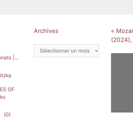
Archives
« Mozart
(2024),
Archives
nats |
itzka
NES OF
au
(0)