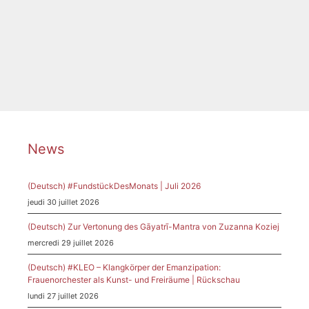
News
Étiquettes
Composer in Residence
,
Farzia Fallah
,
Heidelberg
,
Komponistin
,
Künstlerinnenpreis
News
(Deutsch) #FundstückDesMonats | Juli 2026
jeudi 30 juillet 2026
(Deutsch) Zur Vertonung des Gāyatrī-Mantra von Zuzanna Koziej
mercredi 29 juillet 2026
(Deutsch) #KLEO – Klangkörper der Emanzipation:
Frauenorchester als Kunst- und Freiräume | Rückschau
lundi 27 juillet 2026