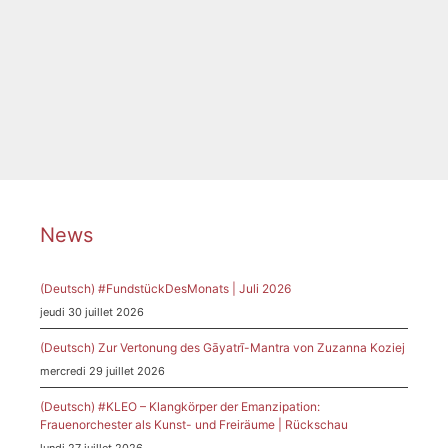
Catégories
News
Étiquettes
Diversity
,
gender
,
Geschlecht
,
Kitchens
,
Konzert
,
München
,
Vortrag
News
(Deutsch) #FundstückDesMonats | Juli 2026
jeudi 30 juillet 2026
(Deutsch) Zur Vertonung des Gāyatrī-Mantra von Zuzanna Koziej
mercredi 29 juillet 2026
(Deutsch) #KLEO – Klangkörper der Emanzipation:
Frauenorchester als Kunst- und Freiräume | Rückschau