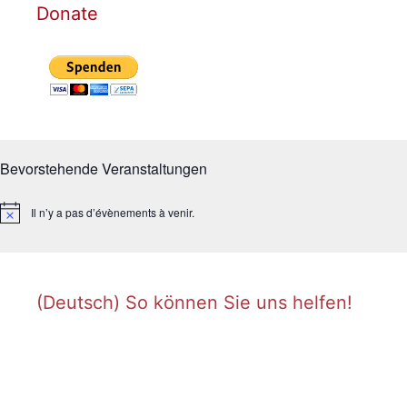
Donate
Bevorstehende Veranstaltungen
Il n’y a pas d’évènements à venir.
N
o
t
i
c
e
(Deutsch) So können Sie uns helfen!