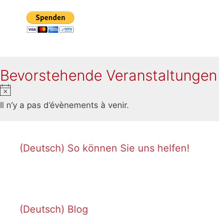
Bevorstehende Veranstaltungen
N
o
Il n’y a pas d’évènements à venir.
t
i
c
(Deutsch) So können Sie uns helfen!
e
(Deutsch) Blog