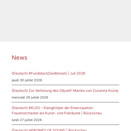
Catégories
News
Étiquettes
HassOpera
,
Henker
,
Jäger
,
Muffathalle
,
München
News
(Deutsch) #FundstückDesMonats | Juli 2026
jeudi 30 juillet 2026
(Deutsch) Zur Vertonung des Gāyatrī-Mantra von Zuzanna Koziej
mercredi 29 juillet 2026
(Deutsch) #KLEO – Klangkörper der Emanzipation:
Frauenorchester als Kunst- und Freiräume | Rückschau
lundi 27 juillet 2026
(Deutsch) HEROINES OF SOUND | Rückschau