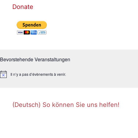
Donate
Bevorstehende Veranstaltungen
Il n’y a pas d’évènements à venir.
N
o
t
i
c
e
(Deutsch) So können Sie uns helfen!