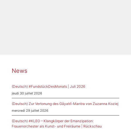
Catégories
News
Étiquettes
Darmstadt
,
Heller
,
Musikpreis
News
(Deutsch) #FundstückDesMonats | Juli 2026
jeudi 30 juillet 2026
(Deutsch) Zur Vertonung des Gāyatrī-Mantra von Zuzanna Koziej
mercredi 29 juillet 2026
(Deutsch) #KLEO – Klangkörper der Emanzipation:
Frauenorchester als Kunst- und Freiräume | Rückschau