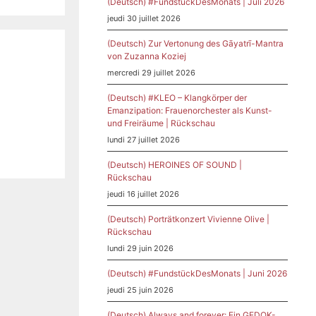
(Deutsch) #FundstückDesMonats | Juli 2026
jeudi 30 juillet 2026
(Deutsch) Zur Vertonung des Gāyatrī-Mantra
von Zuzanna Koziej
mercredi 29 juillet 2026
(Deutsch) #KLEO – Klangkörper der
Emanzipation: Frauenorchester als Kunst-
und Freiräume | Rückschau
lundi 27 juillet 2026
(Deutsch) HEROINES OF SOUND |
Rückschau
jeudi 16 juillet 2026
(Deutsch) Porträtkonzert Vivienne Olive |
Rückschau
lundi 29 juin 2026
(Deutsch) #FundstückDesMonats | Juni 2026
jeudi 25 juin 2026
(Deutsch) Always and forever: Ein GEDOK-