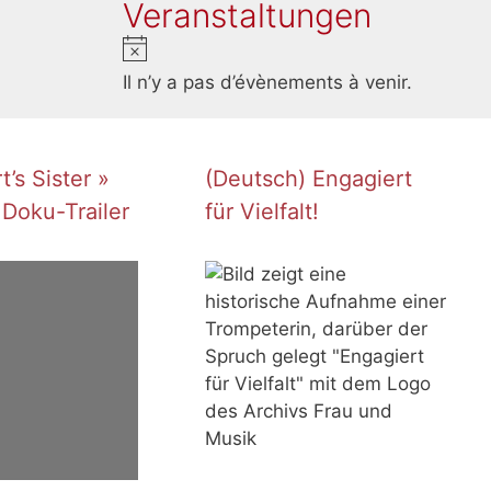
Veranstaltungen
N
o
Il n’y a pas d’évènements à venir.
t
i
c
’s Sister »
(Deutsch) Engagiert
e
 Doku-Trailer
für Vielfalt!