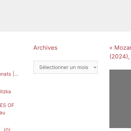
Archives
« Mozart
(2024),
Archives
nats |
itzka
NES OF
au
(0)