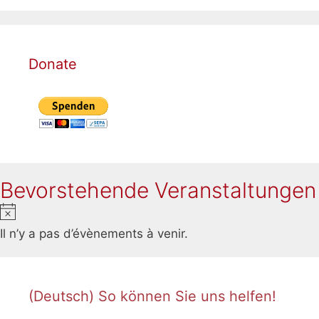
Donate
Bevorstehende Veranstaltungen
N
o
Il n’y a pas d’évènements à venir.
t
i
c
(Deutsch) So können Sie uns helfen!
e