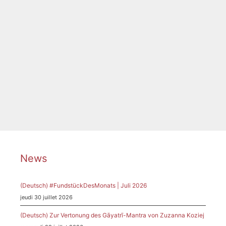
en Deutsch.
Catégories
News
Étiquettes
Darmstadt
,
Darmstädter Ferienkurse
,
Ferienkurse
,
Gründung
,
Interpretinnen
,
Juana Zimmermann
,
Komponistinnen
,
Protagonistinnen
,
Vortrag
News
(Deutsch) #FundstückDesMonats | Juli 2026
jeudi 30 juillet 2026
(Deutsch) Zur Vertonung des Gāyatrī-Mantra von Zuzanna Koziej