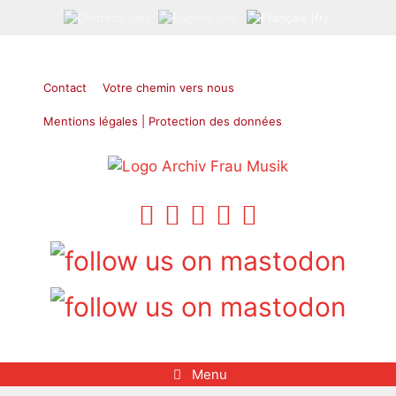
Aller
au
contenu
Contact
Votre chemin vers nous
Mentions légales | Protection des données
Menu