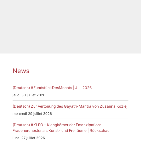
Catégories
News
Étiquettes
Donaueschingen
,
Donauschingen
,
FEM-Nadel
,
Kerer
,
Musiktage
,
Verbabdm Komponist:innen
News
(Deutsch) #FundstückDesMonats | Juli 2026
jeudi 30 juillet 2026
(Deutsch) Zur Vertonung des Gāyatrī-Mantra von Zuzanna Koziej
mercredi 29 juillet 2026
(Deutsch) #KLEO – Klangkörper der Emanzipation:
Frauenorchester als Kunst- und Freiräume | Rückschau
lundi 27 juillet 2026