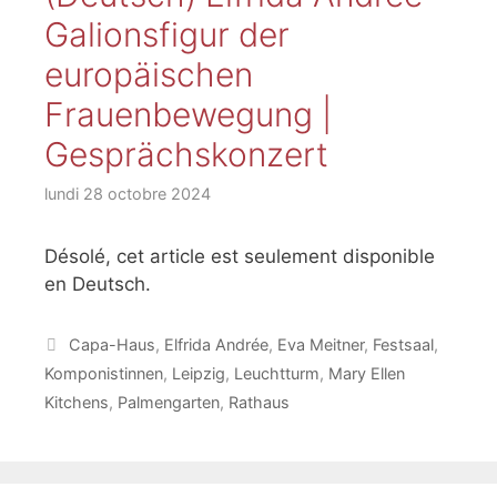
Galionsfigur der
europäischen
Frauenbewegung |
Gesprächskonzert
lundi 28 octobre 2024
Désolé, cet article est seulement disponible
en Deutsch.
Étiquettes
Capa-Haus
,
Elfrida Andrée
,
Eva Meitner
,
Festsaal
,
Komponistinnen
,
Leipzig
,
Leuchtturm
,
Mary Ellen
Kitchens
,
Palmengarten
,
Rathaus