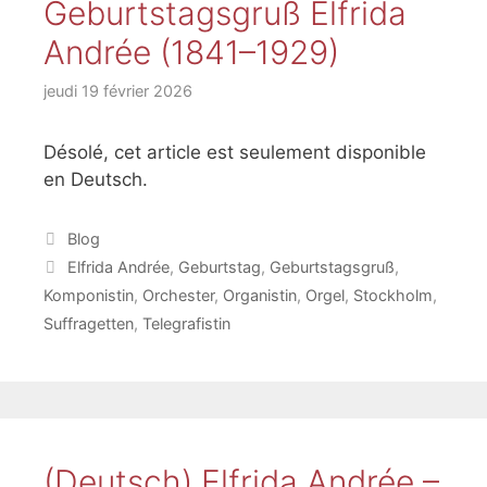
Geburtstagsgruß Elfrida
Andrée (1841–1929)
jeudi 19 février 2026
Désolé, cet article est seulement disponible
en Deutsch.
Catégories
Blog
Étiquettes
Elfrida Andrée
,
Geburtstag
,
Geburtstagsgruß
,
Komponistin
,
Orchester
,
Organistin
,
Orgel
,
Stockholm
,
Suffragetten
,
Telegrafistin
(Deutsch) Elfrida Andrée –