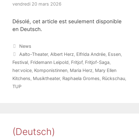
vendredi 20 mars 2026
Désolé, cet article est seulement disponible
en Deutsch.
Catégories
News
Étiquettes
Aalto-Theater
,
Albert Herz
,
Elfrida Andrée
,
Essen
,
Festival
,
Fridemann Leipold
,
Fritjof
,
Fritjof-Saga
,
her:voice
,
Komponistinnen
,
Maria Herz
,
Mary Ellen
Kitchens
,
Musiktheater
,
Raphaela Gromes
,
Rückschau
,
TUP
(Deutsch)