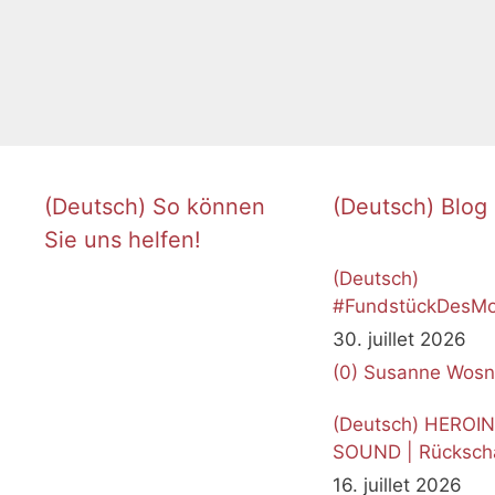
Catégories
News
Étiquettes
Dirigentinnen
,
Instagram
,
Komponistinnen
,
Talk
(Deutsch) So können
(Deutsch) Blog
Sie uns helfen!
(Deutsch)
#FundstückDesMo
Juli 2026
30. juillet 2026
(0)
Susanne Wosn
(Deutsch) HEROI
SOUND | Rücksch
16. juillet 2026