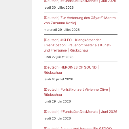
(Deutsch) #FundstückDesMonats | Juli 2026
jeudi 30 juillet 2026
(Deutsch) Zur Vertonung des Gāyatrī-Mantra
von Zuzanna Koziej
mercredi 29 juillet 2026
(Deutsch) #KLEO – Klangkörper der
Emanzipation: Frauenorchester als Kunst-
und Freiräume | Rückschau
lundi 27 juillet 2026
(Deutsch) HEROINES OF SOUND |
Rückschau
jeudi 16 juillet 2026
semble
(Deutsch) Porträtkonzert Vivienne Olive |
Rückschau
lundi 29 juin 2026
(Deutsch) #FundstückDesMonats | Juni 2026
jeudi 25 juin 2026
ena
(Deutsch) Always and forever: Ein GEDOK-