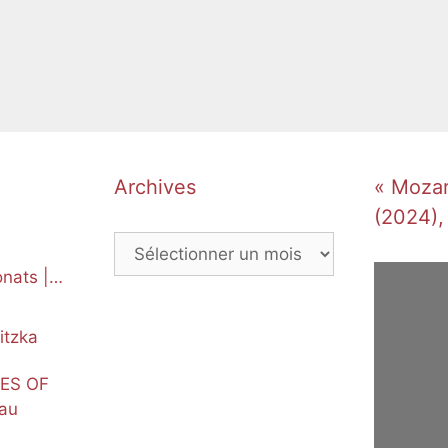
Archives
« Mozart
(2024),
Archives
nats |
itzka
NES OF
au