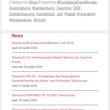
Catégories
Blog
Étiquettes
#FundstückDesMonats
,
Ausgrabung
,
Blankenburg
,
Cacchini
,
DDF
,
Digitalisierung
,
Fundstück
,
Juli
,
Plakat
,
Programm
,
Renaissance
,
Strozzi
News
(Deutsch) #FundstückDesMonats | Juli 2026
jeudi 30 juillet 2026
(Deutsch) Zur Vertonung des Gāyatrī-Mantra von Zuzanna
Koziej
mercredi 29 juillet 2026
(Deutsch) #KLEO – Klangkörper der Emanzipation:
Frauenorchester als Kunst- und Freiräume | Rückschau
lundi 27 juillet 2026
(Deutsch) HEROINES OF SOUND | Rückschau
jeudi 16 juillet 2026
(Deutsch) Porträtkonzert Vivienne Olive | Rückschau