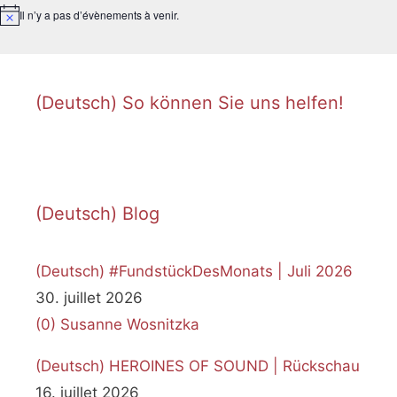
Il n’y a pas d’évènements à venir.
N
o
t
i
c
e
(Deutsch) So können Sie uns helfen!
(Deutsch) Blog
(Deutsch) #FundstückDesMonats | Juli 2026
30. juillet 2026
(0)
Susanne Wosnitzka
(Deutsch) HEROINES OF SOUND | Rückschau
16. juillet 2026