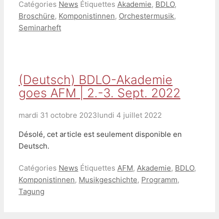
Catégories
News
Étiquettes
Akademie
,
BDLO
,
Broschüre
,
Komponistinnen
,
Orchestermusik
,
Seminarheft
(Deutsch) BDLO-Akademie
goes AFM | 2.-3. Sept. 2022
mardi 31 octobre 2023
lundi 4 juillet 2022
Désolé, cet article est seulement disponible en
Deutsch.
Catégories
News
Étiquettes
AFM
,
Akademie
,
BDLO
,
Komponistinnen
,
Musikgeschichte
,
Programm
,
Tagung