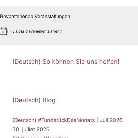
Bevorstehende Veranstaltungen
Il n’y a pas d’évènements à venir.
N
o
t
i
c
e
(Deutsch) So können Sie uns helfen!
(Deutsch) Blog
(Deutsch) #FundstückDesMonats | Juli 2026
30. juillet 2026