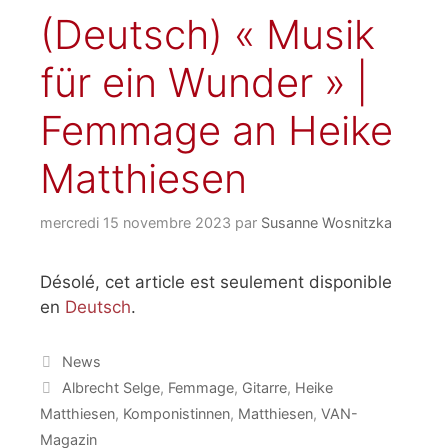
(Deutsch) « Musik
für ein Wunder » |
Femmage an Heike
Matthiesen
mercredi 15 novembre 2023
par
Susanne Wosnitzka
Désolé, cet article est seulement disponible
en
Deutsch
.
Catégories
News
Étiquettes
Albrecht Selge
,
Femmage
,
Gitarre
,
Heike
Matthiesen
,
Komponistinnen
,
Matthiesen
,
VAN-
Magazin