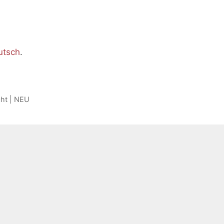
utsch
.
cht | NEU