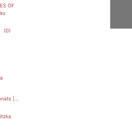
NES OF
au
(0)
ka
nats |
itzka