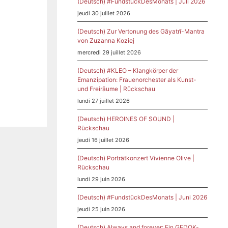
(Deutsch) #FundstückDesMonats | Juli 2026
jeudi 30 juillet 2026
(Deutsch) Zur Vertonung des Gāyatrī-Mantra
von Zuzanna Koziej
mercredi 29 juillet 2026
(Deutsch) #KLEO – Klangkörper der
Emanzipation: Frauenorchester als Kunst-
und Freiräume | Rückschau
lundi 27 juillet 2026
(Deutsch) HEROINES OF SOUND |
Rückschau
jeudi 16 juillet 2026
(Deutsch) Porträtkonzert Vivienne Olive |
Rückschau
lundi 29 juin 2026
(Deutsch) #FundstückDesMonats | Juni 2026
jeudi 25 juin 2026
(Deutsch) Always and forever: Ein GEDOK-