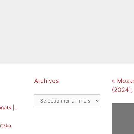
Archives
« Mozart
(2024),
Archives
nats |
itzka