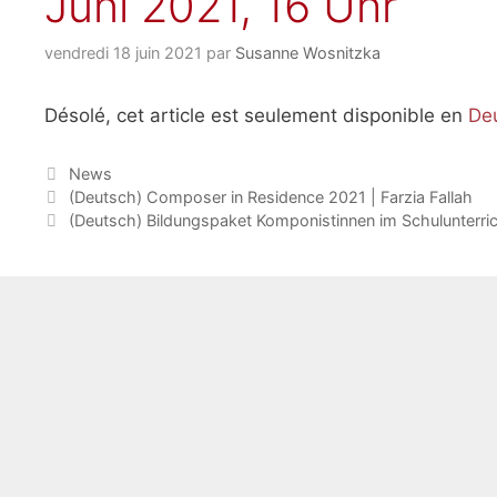
Juni 2021, 16 Uhr
vendredi 18 juin 2021
par
Susanne Wosnitzka
Désolé, cet article est seulement disponible en
De
Catégories
News
(Deutsch) Composer in Residence 2021 | Farzia Fallah
(Deutsch) Bildungspaket Komponistinnen im Schulunterri