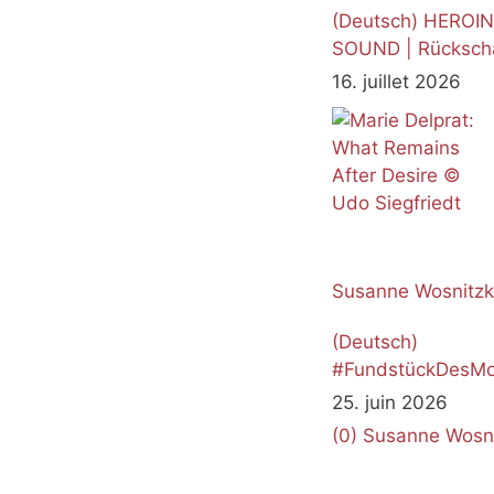
(Deutsch) HEROI
SOUND | Rücksch
16. juillet 2026
Susanne Wosnitz
(Deutsch)
#FundstückDesMo
Juni 2026
25. juin 2026
(0)
Susanne Wosn