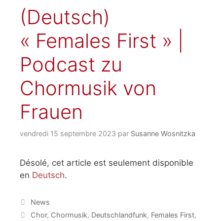
(Deutsch)
« Females First » |
Podcast zu
Chormusik von
Frauen
vendredi 15 septembre 2023
par
Susanne Wosnitzka
Désolé, cet article est seulement disponible
en
Deutsch
.
Catégories
News
Étiquettes
Chor
,
Chormusik
,
Deutschlandfunk
,
Females First
,