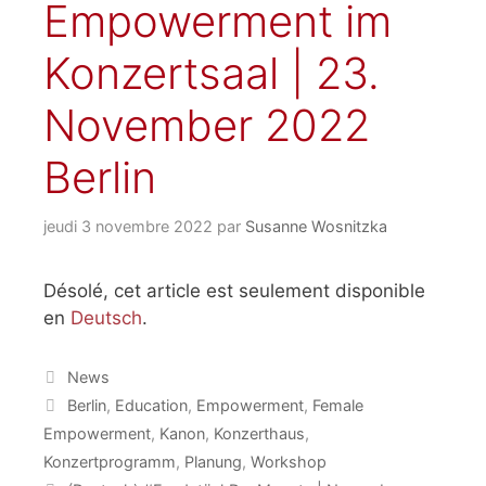
Empowerment im
Konzertsaal | 23.
November 2022
Berlin
jeudi 3 novembre 2022
par
Susanne Wosnitzka
Désolé, cet article est seulement disponible
en
Deutsch
.
Catégories
News
Étiquettes
Berlin
,
Education
,
Empowerment
,
Female
Empowerment
,
Kanon
,
Konzerthaus
,
Konzertprogramm
,
Planung
,
Workshop