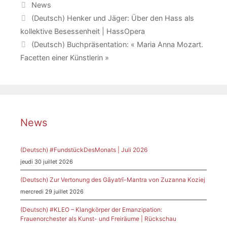
Catégories
News
(Deutsch) Henker und Jäger: Über den Hass als
kollektive Besessenheit | HassOpera
(Deutsch) Buchpräsentation: « Maria Anna Mozart.
Facetten einer Künstlerin »
News
(Deutsch) #FundstückDesMonats | Juli 2026
jeudi 30 juillet 2026
(Deutsch) Zur Vertonung des Gāyatrī-Mantra von Zuzanna Koziej
mercredi 29 juillet 2026
(Deutsch) #KLEO – Klangkörper der Emanzipation:
Frauenorchester als Kunst- und Freiräume | Rückschau