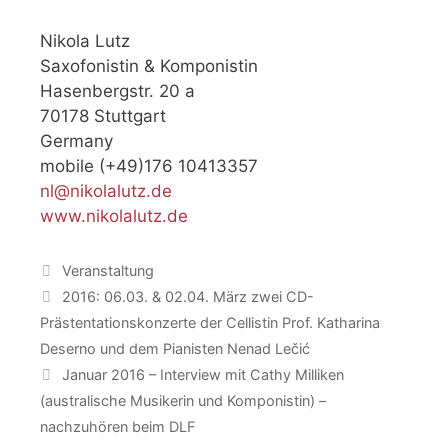
Nikola Lutz
Saxofonistin & Komponistin
Hasenbergstr. 20 a
70178 Stuttgart
Germany
mobile (+49)176 10413357
nl@nikolalutz.de
www.nikolalutz.de
Catégories
Veranstaltung
2016: 06.03. & 02.04. März zwei CD-
Prästentationskonzerte der Cellistin Prof. Katharina
Deserno und dem Pianisten Nenad Lečić
Januar 2016 – Interview mit Cathy Milliken
(australische Musikerin und Komponistin) –
nachzuhören beim DLF