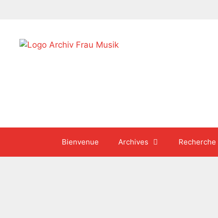
Aller
au
contenu
Bienvenue
Archives
Recherche
avril 2025