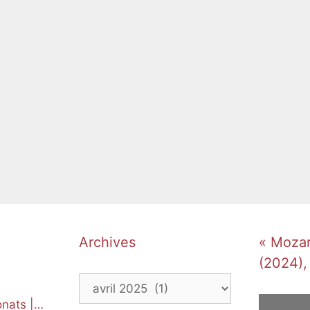
Archives
« Mozart
(2024),
Archives
nats |