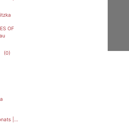
itzka
NES OF
au
(0)
ka
nats |