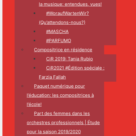
la musique: entendues, vues!
#WoraufWartenWir?
(Qu’attendons-nous?)
#MASCHA
#PARFUMO
Compositrice en résidence
CiR 2019: Tania Rubio
CiR2021 #Édition spéciale :
Farzia Fallah
Paquet numérique pour
l’éducation: les compositrices à
l’école!
Part des femmes dans les
orchestres professionnels | Étude
pour la saison 2019/2020