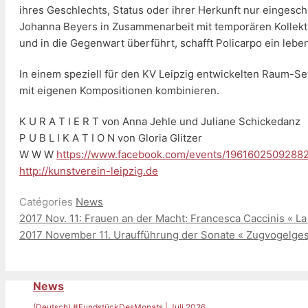
ihres Geschlechts, Status oder ihrer Herkunft nur eingesc
Johanna Beyers in Zusammenarbeit mit temporären Kollektiv
und in die Gegenwart überführt, schafft Policarpo ein leb
In einem speziell für den KV Leipzig entwickelten Raum-Se
mit eigenen Kompositionen kombinieren.
K U R A T I E R T von Anna Jehle und Juliane Schickedanz
P U B L I K A T I O N von Gloria Glitzer
W W W
https://www.facebook.com/events/1961602509288
http://kunstverein-leipzig.de
Catégories
News
2017 Nov. 11: Frauen an der Macht: Francesca Caccinis « La l
2017 November 11. Uraufführung der Sonate « Zugvogelge
News
(Deutsch) #FundstückDesMonats | Juli 2026