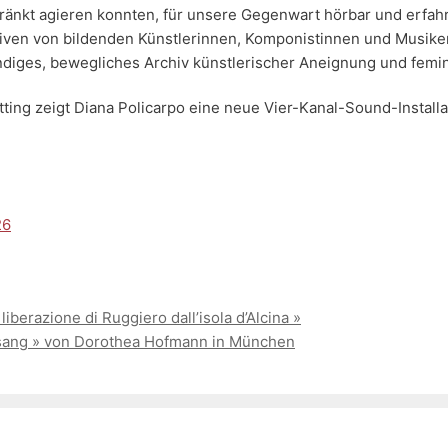
hränkt agieren konnten, für unsere Gegenwart hörbar und erfah
en von bildenden Künstlerinnen, Komponistinnen und Musikerinn
endiges, bewegliches Archiv künstlerischer Aneignung und femi
tting zeigt Diana Policarpo eine neue Vier-Kanal-Sound-Install
26
iberazione di Ruggiero dall’isola d’Alcina »
sang » von Dorothea Hofmann in München