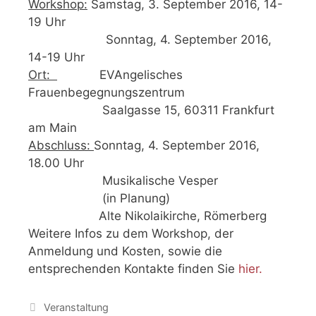
Workshop:
Samstag, 3. September 2016, 14-
19 Uhr
Sonntag, 4. September 2016,
14-19 Uhr
Ort:
EVAngelisches
Frauenbegegnungszentrum
Saalgasse 15, 60311 Frankfurt
am Main
Abschluss:
Sonntag, 4. September 2016,
18.00 Uhr
Musikalische Vesper
(in Planung)
Alte Nikolaikirche, Römerberg
Weitere Infos zu dem Workshop, der
Anmeldung und Kosten, sowie die
entsprechenden Kontakte finden Sie
hier.
Catégories
Veranstaltung