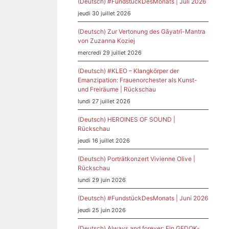
(Deutsch) #FundstückDesMonats | Juli 2026
jeudi 30 juillet 2026
(Deutsch) Zur Vertonung des Gāyatrī-Mantra
von Zuzanna Koziej
usi
mercredi 29 juillet 2026
er!
(Deutsch) #KLEO – Klangkörper der
Emanzipation: Frauenorchester als Kunst-
und Freiräume | Rückschau
lundi 27 juillet 2026
gues!
(Deutsch) HEROINES OF SOUND |
Rückschau
jeudi 16 juillet 2026
e
sting
(Deutsch) Porträtkonzert Vivienne Olive |
w
Rückschau
rau
lundi 29 juin 2026
(Deutsch) #FundstückDesMonats | Juni 2026
jeudi 25 juin 2026
(Deutsch) Always and forever: Ein GEDOK-