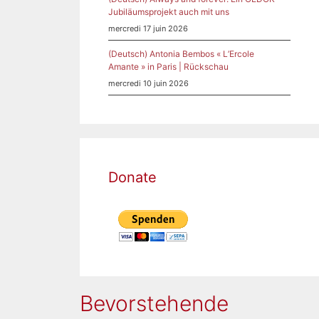
Jubiläumsprojekt auch mit uns
mercredi 17 juin 2026
(Deutsch) Antonia Bembos « L’Ercole
Amante » in Paris | Rückschau
mercredi 10 juin 2026
Donate
globe.
 » at
er
s for
a
(mfm)
Bevorstehende
aging