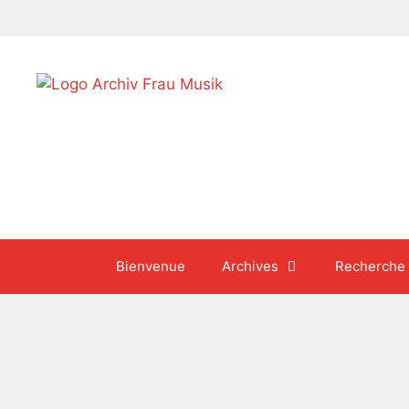
Aller
au
contenu
Bienvenue
Archives
Recherche
août 2015