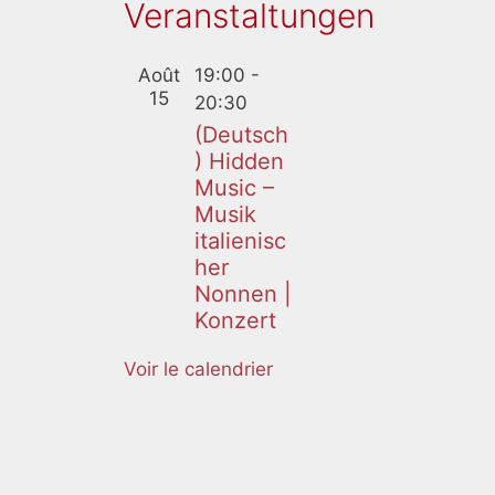
Veranstaltungen
f mfm
rchive.
Août
19:00
-
15
friend
20:30
…
(Deutsch
) Hidden
Music –
Musik
italienisc
her
Nonnen |
Konzert
Voir le calendrier