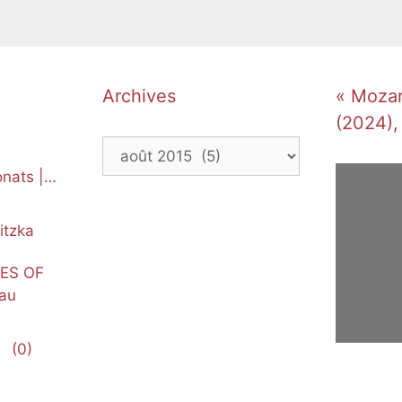
Archives
« Mozart
(2024),
Archives
nats |
itzka
NES OF
au
(0)