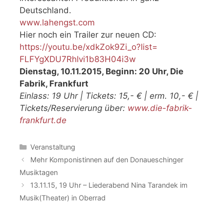
Deutschland.
www.lahengst.com
Hier noch ein Trailer zur neuen CD:
https:
//youtu.
be/xdkZok9Zi_o?list=
FLFYgXDU7Rhlvi1b83H04i3w
Dienstag, 10.11.2015, Beginn: 20 Uhr, Die
Fabrik, Frankfurt
Einlass: 19 Uhr | Tickets: 15,- € | erm. 10,- € |
Tickets/Reservierung über:
www.die-fabrik-
frankfurt.de
Catégories
Veranstaltung
Mehr Komponistinnen auf den Donaueschinger
Musiktagen
13.11.15, 19 Uhr – Liederabend Nina Tarandek im
Musik(Theater) in Oberrad